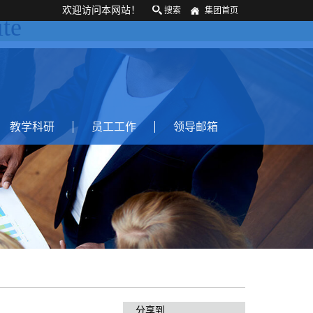
欢迎访问本网站！
搜索
集团首页
te
教学科研
员工工作
领导邮箱
分享到