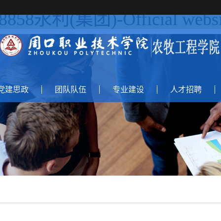
l8858永利(集团)-Official websi
党建思政
团队队伍
专业建设
人才招聘