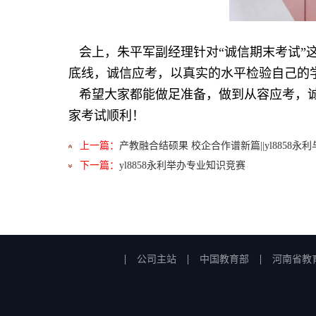
会上，朱平军副经理针对“诚信期末考试”
底线，诚信应考，以真实的水平检验自己的
希望大家都能做足准备，做到从容应考，诚
家考试顺利！
上一篇：
产教融合结硕果 校企合作谱新篇||yl885
下一篇：
yl8858永利举办专业知识竞赛
公司主站
中国教育部
河南省教