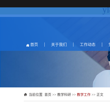
y
首页
关于我们
工作动态
当前位置:
首页
>>
教学科研
>>
教学工作
>> 正文