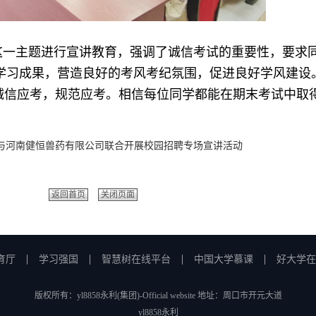
这一主题进行宣讲教育，强调了诚信考试的重要性，要求
学习成果，营造良好的考风考纪氛围，促进良好学风建设
信应考，规范应考。相信每位同学都能在期末考试中取
8永利与河南健恒兽药有限公司联合开展校园招聘专场宣讲活动
返回首页
关闭页面
育厅
学习强国
智慧树在线平台
中国大学慕课
好大学在
版权所有：yl8858永利(集团)-Official website 地址：周口市开元大道
yl8858永利