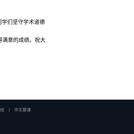
同学们坚守学术道德
。
得满意的成绩。祝大
线
华文慕课