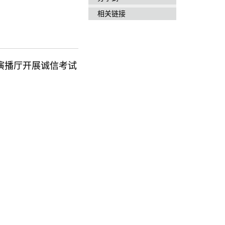
相关链接
艺演播厅开展诚信考试