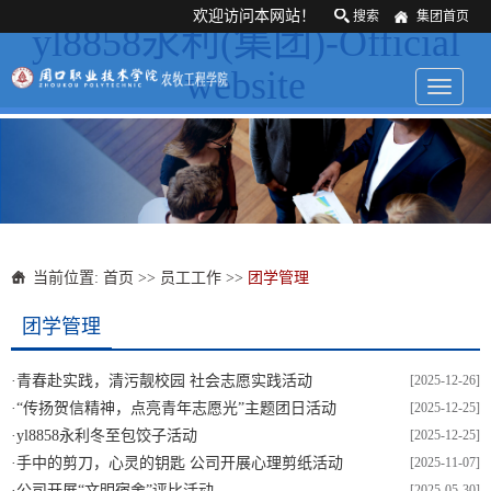
欢迎访问本网站！
搜索
集团首页
yl8858永利(集团)-Official
website
当前位置:
首页
>>
员工工作
>>
团学管理
团学管理
·
青春赴实践，清污靓校园 社会志愿实践活动
[2025-12-26]
·
“传扬贺信精神，点亮青年志愿光”主题团日活动
[2025-12-25]
·
yl8858永利冬至包饺子活动
[2025-12-25]
·
手中的剪刀，心灵的钥匙 公司开展心理剪纸活动
[2025-11-07]
·
公司开展“文明宿舍”评比活动
[2025-05-30]