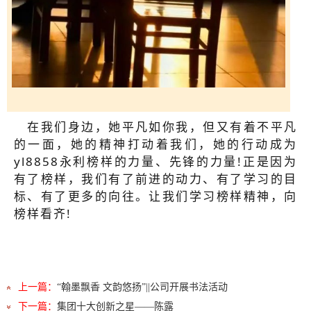
在我们身边，她平凡如你我，但又有着不平凡
的一面，她的精神打动着我们，她的行动成为
yl8858永利榜样的力量、先锋的力量!正是因为
有了榜样，我们有了前进的动力、有了学习的目
标、有了更多的向往。让我们学习榜样精神，向
榜样看齐!
上一篇：
“翰墨飘香 文韵悠扬”||公司开展书法活动
下一篇：
集团十大创新之星——陈露