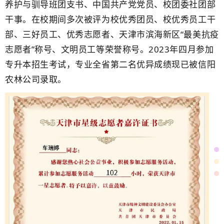
养护与驯导班团支书、中国共产党党员、校团委社团部
干事。在校期间多次被评为校优秀团员、校优秀员工干
部、三好员工、优秀志愿者、天津市滨海新区“最美抗疫
志愿者”称号、文明员工等荣誉称号。2023年四月参加
专升本招生考试，专业全省第二名优异成绩现已被信阳
农林公司录取。