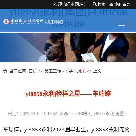
欢迎访问本网站！
搜索
集团首页
yl8858永利(集团)-Official
website
当前位置:
首页
>>
员工工作
>>
学子风采
>> 正文
yl8858永利|榜样之星——车瑞婷
日期：2023-06-12 10:18:52 来源：yl8858永利 yl8858永利 览量：
车瑞婷，yl8858永利2023届毕业生，yl8858永利宠物