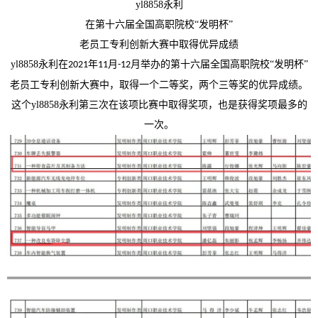
yl8858永利
在第十六届全国高职院校
“发明杯”
老员工专利创新大赛中取得优异成绩
yl8858永利在
年
月
月举办的第十六届全国高职院校“发明杯”
2021
11
-12
老员工专利创新大赛中，取得一个二等奖，两个三等奖的优异成绩。
这个yl8858永利第三次在该项比赛中取得奖项，也是获得奖项最多的
一次。