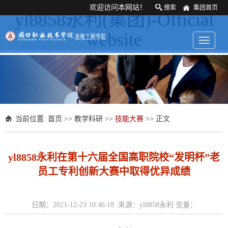
欢迎访问本网站！
搜索
集团首页
yl8858永利(集团)-Official
website
当前位置:
首页
>>
教学科研
>>
技能大赛
>> 正文
yl8858永利在第十六届全国高职院校“发明杯”老
员工专利创新大赛中取得优异成绩
日期：2021-12-23 10:46:18 来源：yl8858永利 览量：