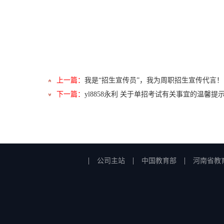
上一篇：
我是“招生宣传员”，我为周职招生宣传代言！
下一篇：
yl8858永利 关于单招考试有关事宜的温馨提
公司主站
中国教育部
河南省教