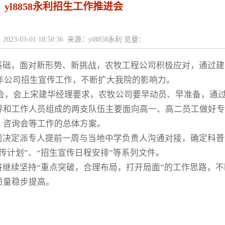
yl8858永利招生工作推进会
023-03-01 18:50:36 来源：yl8858永利 览量：
基础，面对新形势、新挑战，
农牧工程
公司积极应对，通过建
年
公司
招生宣传工作，不断扩大我
院
的影响力。
会，会
上宋建华经理
要求，
农牧
公司
要
早动员、早准备，通
导和工作人员组成的两支队伍主要面向高一、高二员工做好专
、咨询会等工作的总体方案。
司
决定
派专人提前一周与当地中学负责人沟通对接，确定科普
传计划”
、
“招生宣传日程安排”等系列文件。
将继续坚持
“重点突破，合理布局，打开局面”的工作思路，
质量稳步提高。