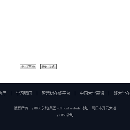
示
返回首页
关闭页面
育厅
学习强国
智慧树在线平台
中国大学慕课
好大学在
版权所有：yl8858永利(集团)-Official website 地址：周口市开元大道
yl8858永利