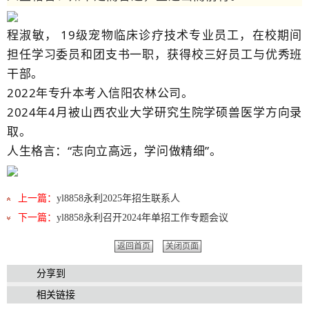
程淑敏， 19级宠物临床诊疗技术专业员工，在校期间
担任学习委员和团支书一职，获得校三好员工与优秀班
干部。
2022年专升本考入信阳农林公司。
2024年4月被山西农业大学研究生院学硕兽医学方向录
取。
人生格言：“志向立高远，学问做精细”。
上一篇：
yl8858永利2025年招生联系人
下一篇：
yl8858永利召开2024年单招工作专题会议
返回首页
关闭页面
分享到
相关链接