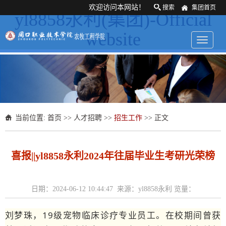
欢迎访问本网站！
搜索
集团首页
yl8858永利(集团)-Official
website
当前位置:
首页
>>
人才招聘
>>
招生工作
>> 正文
喜报||yl8858永利2024年往届毕业生考研光荣榜
日期：2024-06-12 10:44:47 来源：yl8858永利 览量：
刘梦珠，19级宠物临床诊疗专业员工。在校期间曾获